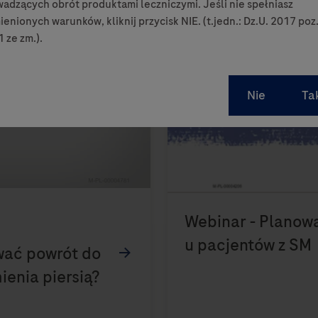
adzących obrót produktami leczniczymi. Jeśli nie spełniasz
enionych warunków, kliknij przycisk NIE. (t.jedn.: Dz.U. 2017 poz
 ze zm.).
0:00 / 3:00