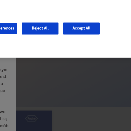
ferences
Reject All
Accept All
lnym
jest
ka
ące
awo
l są
osób