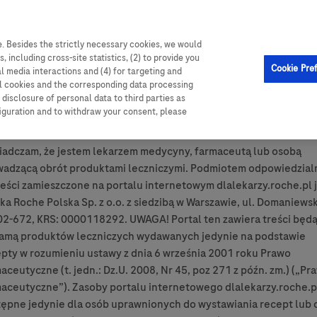
. Besides the strictly necessary cookies, we would
, including cross-site statistics, (2) to provide you
Cookie Pre
al media interactions and (4) for targeting and
ll cookies and the corresponding data processing
disclosure of personal data to third parties as
figuration and to withdraw your consent, please
adczam, że jestem lekarzem medycyny, farmaceutą lub osobą
wadzącą obrót produktami leczniczymi. Podmiotem odpowiedzia
reści zamieszczone na portalu internetowym dlalekarzy.roche.pl 
ka Roche Polska Sp. z o.o. z siedzibą w Warszawie, ul. Domaniews
02-672, KRS: 0000118292. UWAGA! Portal ten zawiera treści będ
lamą produktów leczniczych wydawanych jedynie na podstawie
pty w rozumieniu ustawy z dnia 6 września 2001 roku Prawo
aceutyczne (t. jedn.: Dz.U. 2008, Nr 45, poz 271 z późn. zm.) („Pr
aceutyczne”). Zasoby portalu internetowego dlalekarzy.roche.p
ępne jedynie dla osób uprawnionych do wystawiania recept lub 