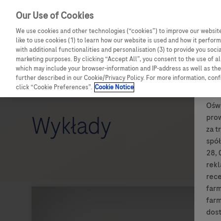
Our Use of Cookies
We use cookies and other technologies (“cookies”) to improve our website
like to use cookies (1) to learn how our website is used and how it performs
with additional functionalities and personalisation (3) to provide you soci
marketing purposes. By clicking “Accept All”, you consent to the use of a
which may include your browser-information and IP-address as well as the 
further described in our Cookie/Privacy Policy. For more information, con
click “Cookie Preferences”.
Cookie Notice
Oświ
Wykłady
pro
za t
spół
28, 
rek
rece
farm
farm
dost