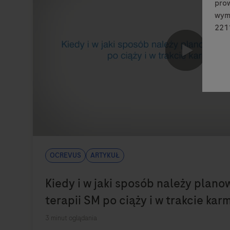
prow
wymi
2211
Ocrevus
Artykuł