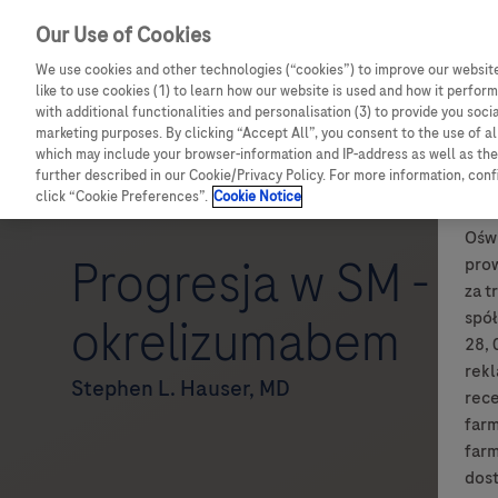
Our Use of Cookies
We use cookies and other technologies (“cookies”) to improve our website
like to use cookies (1) to learn how our website is used and how it performs
with additional functionalities and personalisation (3) to provide you soci
marketing purposes. By clicking “Accept All”, you consent to the use of a
which may include your browser-information and IP-address as well as the 
further described in our Cookie/Privacy Policy. For more information, con
click “Cookie Preferences”.
Cookie Notice
Oświ
Progresja w SM - wn
pro
za t
spół
okrelizumabem
28, 
rek
Stephen L. Hauser, MD
rece
farm
farm
dost