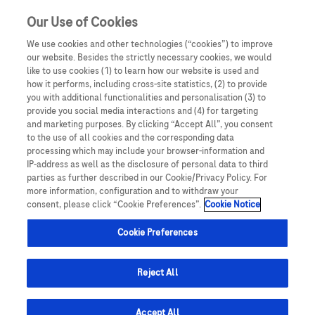
Our Use of Cookies
We use cookies and other technologies (“cookies”) to improve
our website. Besides the strictly necessary cookies, we would
like to use cookies (1) to learn how our website is used and
how it performs, including cross-site statistics, (2) to provide
you with additional functionalities and personalisation (3) to
Oświadczam, że jestem lekarzem medycyny, farmaceutą
provide you social media interactions and (4) for targeting
Rak płuca
lub osobą prowadzącą obrót produktami leczniczymi.
and marketing purposes. By clicking “Accept All”, you consent
Podmiotem odpowiedzialnym za treści zamieszczone na
to the use of all cookies and the corresponding data
U podstaw znaczących postępów w leczeniu chorych
processing which may include your browser-information and
portalu internetowym dlalekarzy.roche.pl jest spółka
na raka płuca leży skupienie się na zrozumieniu zmian
IP-address as well as the disclosure of personal data to third
Roche Polska Sp. z o.o. z siedzibą w Warszawie, ul.
parties as further described in our Cookie/Privacy Policy. For
molekularnych i charakterystyki klinicznej tej choroby.
Domaniewska 28, 02-672, KRS: 0000118292. UWAGA!
more information, configuration and to withdraw your
Testy genomowe i zaawansowana diagnostyka mogą
consent, please click “Cookie Preferences”.
Cookie Notice
Portal ten zawiera treści będące reklamą produktów
leczniczych wydawanych jedynie na podstawie recepty w
identyfikować zmiany molekularne u pacjentów.
Cookie Preferences
rozumieniu ustawy z dnia 6 września 2001 roku Prawo
Nowe, innowacyjne opcje leczenia: immunoterapia oraz
farmaceutyczne (t. jedn.: Dz.U. 2008, Nr 45, poz 271 z późn.
terapie celowane, a także istniejące dotychczas opcje
zm.) („Prawo farmaceutyczne”). Zasoby portalu
Reject All
terapeutyczne (chirurgia, chemioterapia, radioterapia)
internetowego dlalekarzy.roche.pl są dostępne jedynie
dają pacjentom nadzieję na dłuższe życie i jego lepszą
dla osób uprawnionych do wystawiania recept lub osób
Accept All