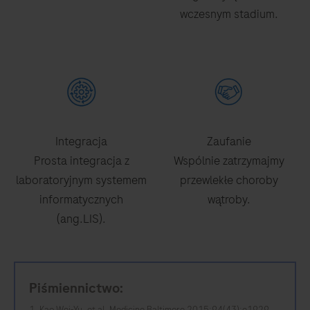
wczesnym stadium.
Integracja
Zaufanie
Prosta integracja z
Wspólnie zatrzymajmy
laboratoryjnym systemem
przewlekłe choroby
informatycznych
wątroby.
(ang.LIS).
Piśmiennictwo:
Kao Wei-Yu, et al. Medicine Baltimore 2015;94(43):e1929.