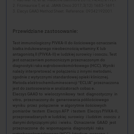
Fitzmaurice T, et al. JAMA Onco 2017;3(12):1683–1691.
Elecys GAAD Method Sheet. Reference: 09342192001.
Przewidziane zastosowanie:
Test immunologiczny PIVKA-II do ilościowego oznaczania
białka indukowanego nieobecnością witaminy K lub
antagonistą II (PIVKA‑II) w ludzkiej surowicy i osoczu. Test
jest oznaczeniem pomocniczym przeznaczonym do
diagnostyki raka wątrobowokomórkowego (HCC). Wyniki
należy interpretować w połączeniu z innymi metodami,
zgodnie z wytycznymi standardowej opieki klinicznej.
Metoda elektrochemiluminescencji “ECLIA” przeznaczona
jest do zastosowania w analizatorach cobas e.
Elecsys GAAD to wieloczynnikowy test diagnostyczny in
vitro, przeznaczony do generowania półilościowego
wyniku przez połączenie w algorytmie ilościowych
pomiarów testem Elecsys AFP i testem Elecsys PIVKA-II,
przeprowadzanych w ludzkiej surowicy i ludzkim osoczu z
danymi dotyczącymi płci i wieku. Oznaczenie GAAD jest
przeznaczone do wspomagania diagnostyki raka
wątrobowokomórkowego (HCC) (stadium wczesne i