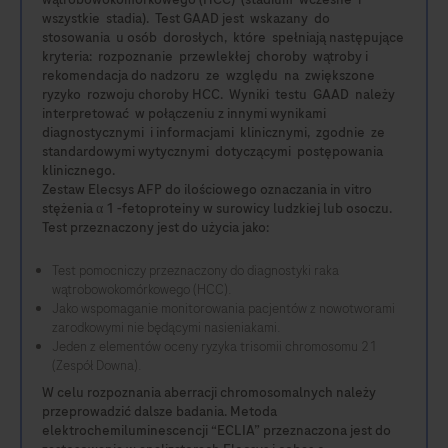
wszystkie stadia). Test GAAD jest wskazany do
stosowania u osób dorosłych, które spełniają następujące
kryteria: rozpoznanie przewlekłej choroby wątroby i
rekomendacja do nadzoru ze względu na zwiększone
ryzyko rozwoju choroby HCC. Wyniki testu GAAD należy
interpretować w połączeniu z innymi wynikami
diagnostycznymi i informacjami klinicznymi, zgodnie ze
standardowymi wytycznymi dotyczącymi postępowania
klinicznego.
Zestaw Elecsys AFP do ilościowego oznaczania in vitro
stężenia α 1 -fetoproteiny w surowicy ludzkiej lub osoczu.
Test przeznaczony jest do użycia jako:
Test pomocniczy przeznaczony do diagnostyki raka
wątrobowokomórkowego (HCC).
Jako wspomaganie monitorowania pacjentów z nowotworami
zarodkowymi nie będącymi nasieniakami.
Jeden z elementów oceny ryzyka trisomii chromosomu 21
(Zespół Downa).
W celu rozpoznania aberracji chromosomalnych należy
przeprowadzić dalsze badania. Metoda
elektrochemiluminescencji “ECLIA” przeznaczona jest do