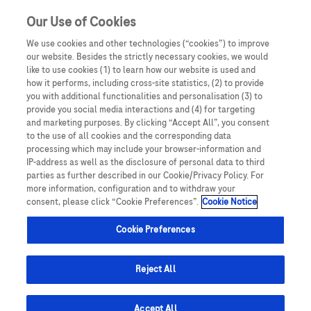
Our Use of Cookies
We use cookies and other technologies (“cookies”) to improve
our website. Besides the strictly necessary cookies, we would
like to use cookies (1) to learn how our website is used and
how it performs, including cross-site statistics, (2) to provide
you with additional functionalities and personalisation (3) to
Oświadczam, że jestem lekarzem medycyny, farmaceutą
provide you social media interactions and (4) for targeting
lub osobą prowadzącą obrót produktami leczniczymi.
Wczesna diagnostyka
and marketing purposes. By clicking “Accept All”, you consent
Podmiotem odpowiedzialnym za treści zamieszczone na
to the use of all cookies and the corresponding data
processing which may include your browser-information and
portalu internetowym dlalekarzy.roche.pl jest spółka
Pomagamy ratować ludzkie życie
IP-address as well as the disclosure of personal data to third
Roche Polska Sp. z o.o. z siedzibą w Warszawie, ul.
parties as further described in our Cookie/Privacy Policy. For
Domaniewska 28, 02-672, KRS: 0000118292. UWAGA!
more information, configuration and to withdraw your
consent, please click “Cookie Preferences”.
Cookie Notice
Portal ten zawiera treści będące reklamą produktów
leczniczych wydawanych jedynie na podstawie recepty w
Cookie Preferences
rozumieniu ustawy z dnia 6 września 2001 roku Prawo
Rak wątrobowokomórkowy (HCC) to „cichy
farmaceutyczne (t. jedn.: Dz.U. 2008, Nr 45, poz 271 z późn.
zabójca”.
Rozwija się niepostrzeżenie i często jest
zm.) („Prawo farmaceutyczne”). Zasoby portalu
Reject All
internetowego dlalekarzy.roche.pl są dostępne jedynie
rozpoznawany zbyt późno. Jest trzecią wiodącą
dla osób uprawnionych do wystawiania recept lub osób
1
przyczyną zgonów z powodu chorób nowotworowych
,
Accept All