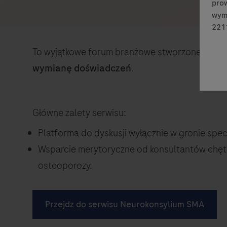
prow
wymi
2211
To wyjątkowe forum branżowe stworzone, by uła
wymianę doświadczeń
.
Główne zalety serwisu:
Platforma do dyskusji wyłącznie w gronie spe
Wsparcie merytoryczne od konsultantów chętnyc
osteoporozy.
Przejdz do serwisu Neurokonsylium SMA