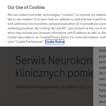
Our Use of Cookies
We use cookies and other technologies (“cookies”) to improve our website
like to use cookies (1) to learn how our website is used and how it performs
with additional functionalities and personalisation (3) to provide you soci
marketing purposes. By clicking “Accept All”, you consent to the use of a
which may include your browser-information and IP-address as well as the 
further described in our Cookie/Privacy Policy. For more information, con
click “Cookie Preferences”.
Cookie Notice
Oświ
Serwis Neurokonsy
pro
za t
spół
klinicznych pomiędz
28, 
rek
rece
Serdecznie zapraszamy do rejestracji w nowym,
farm
farm
dost