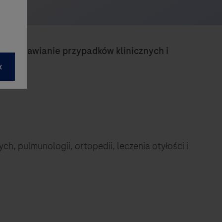
.
śni,
omawianie przypadków klinicznych i
h, pulmunologii, ortopedii, leczenia otyłości i