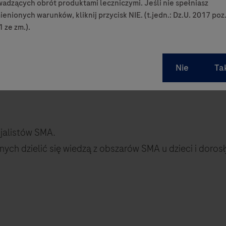
adzących obrót produktami leczniczymi. Jeśli nie spełniasz
enionych warunków, kliknij przycisk NIE. (t.jedn.: Dz.U. 2017 poz
 ze zm.).
twić lekarzom zajmującym się rdzeniowym zanikiem mię
cjalistów SMA.
h dzielić się wiedzą z obszarów SMA u dzieci i dorosłyc