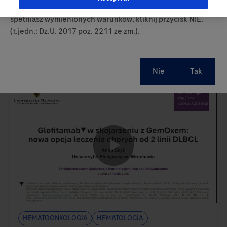
7-10 maja 2026
prowadzących obrót produktami leczniczymi. Jeśli nie
spełniasz wymienionych warunków, kliknij przycisk NIE.
(t.jedn.: Dz.U. 2017 poz. 2211 ze zm.).
0:00 / 15:33
Hematoonkologia
Hematologia