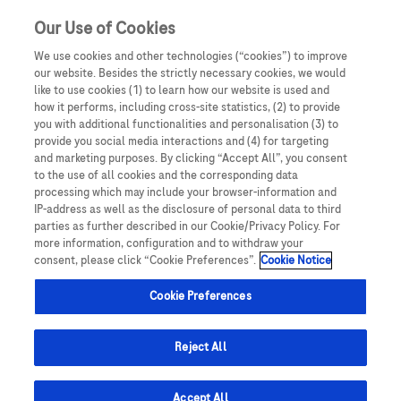
Our Use of Cookies
We use cookies and other technologies (“cookies”) to improve
our website. Besides the strictly necessary cookies, we would
like to use cookies (1) to learn how our website is used and
how it performs, including cross-site statistics, (2) to provide
you with additional functionalities and personalisation (3) to
Oświadczam, że jestem lekarzem medycyny, farmaceutą
provide you social media interactions and (4) for targeting
lub osobą prowadzącą obrót produktami leczniczymi.
and marketing purposes. By clicking “Accept All”, you consent
Podmiotem odpowiedzialnym za treści zamieszczone na
to the use of all cookies and the corresponding data
processing which may include your browser-information and
portalu internetowym dlalekarzy.roche.pl jest spółka
VI Międzynarodowa
IP-address as well as the disclosure of personal data to third
Roche Polska Sp. z o.o. z siedzibą w Warszawie, ul.
parties as further described in our Cookie/Privacy Policy. For
Domaniewska 28, 02-672, KRS: 0000118292. UWAGA!
more information, configuration and to withdraw your
Konferencja
consent, please click “Cookie Preferences”.
Cookie Notice
Portal ten zawiera treści będące reklamą produktów
leczniczych wydawanych jedynie na podstawie recepty w
„Hematologia Kliniczna i
Cookie Preferences
rozumieniu ustawy z dnia 6 września 2001 roku Prawo
farmaceutyczne (t. jedn.: Dz.U. 2008, Nr 45, poz 271 z późn.
Doświadczalna”
zm.) („Prawo farmaceutyczne”). Zasoby portalu
Reject All
internetowego dlalekarzy.roche.pl są dostępne jedynie
dla osób uprawnionych do wystawiania recept lub osób
Accept All