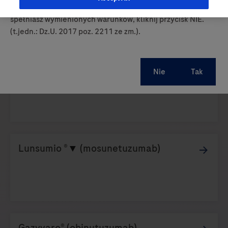
prowadzących obrót produktami leczniczymi. Jeśli nie
bezpieczeństwa, opisem skuteczności oraz innymi
spełniasz wymienionych warunków, kliknij przycisk NIE.
informacjami.
(t.jedn.: Dz.U. 2017 poz. 2211 ze zm.).