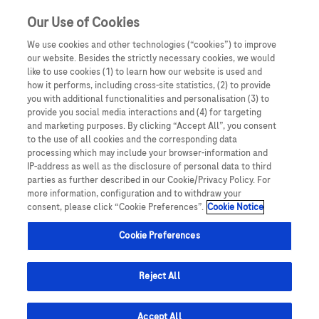
Our Use of Cookies
We use cookies and other technologies (“cookies”) to improve
our website. Besides the strictly necessary cookies, we would
like to use cookies (1) to learn how our website is used and
how it performs, including cross-site statistics, (2) to provide
you with additional functionalities and personalisation (3) to
Oświadczam, że jestem lekarzem medycyny, farmaceutą
provide you social media interactions and (4) for targeting
Hemato onkologia
lub osobą prowadzącą obrót produktami leczniczymi.
and marketing purposes. By clicking “Accept All”, you consent
Podmiotem odpowiedzialnym za treści zamieszczone na
to the use of all cookies and the corresponding data
Naszym celem jest pomoc pacjentom z nowotworami
processing which may include your browser-information and
portalu internetowym dlalekarzy.roche.pl jest spółka
układu chłonnego poprzez umożliwianie dostępu do
IP-address as well as the disclosure of personal data to third
Roche Polska Sp. z o.o. z siedzibą w Warszawie, ul.
parties as further described in our Cookie/Privacy Policy. For
innowacyjnych terapii, które znacząco poprawiają
Domaniewska 28, 02-672, KRS: 0000118292. UWAGA!
more information, configuration and to withdraw your
wyniki leczenia.
consent, please click “Cookie Preferences”.
Cookie Notice
Portal ten zawiera treści będące reklamą produktów
leczniczych wydawanych jedynie na podstawie recepty w
Cookie Preferences
rozumieniu ustawy z dnia 6 września 2001 roku Prawo
farmaceutyczne (t. jedn.: Dz.U. 2008, Nr 45, poz 271 z późn.
Leki
zm.) („Prawo farmaceutyczne”). Zasoby portalu
Reject All
Proszę kliknąć w logotyp wybranego leku, aby przejść
internetowego dlalekarzy.roche.pl są dostępne jedynie
dla osób uprawnionych do wystawiania recept lub osób
do strony z jego mechanizmem działania, profilem
Accept All