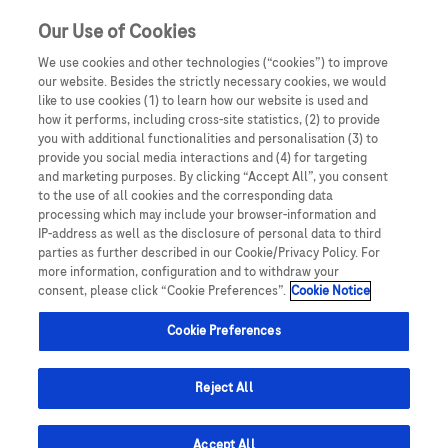
Our Use of Cookies
We use cookies and other technologies (“cookies”) to improve
our website. Besides the strictly necessary cookies, we would
Klauzula informacyjna
like to use cookies (1) to learn how our website is used and
how it performs, including cross-site statistics, (2) to provide
you with additional functionalities and personalisation (3) to
Oświadczam, że jestem lekarzem medycyny, farmaceutą
provide you social media interactions and (4) for targeting
Administratorem Pani/Pana danych osobowych
lub osobą prowadzącą obrót produktami leczniczymi.
and marketing purposes. By clicking “Accept All”, you consent
przetwarzanych w związku z korzystaniem z portalu jest
Podmiotem odpowiedzialnym za treści zamieszczone na
to the use of all cookies and the corresponding data
processing which may include your browser-information and
portalu internetowym dlalekarzy.roche.pl jest spółka
Roche Polska Sp. z o.o. z siedzibą w Warszawie (02-
IP-address as well as the disclosure of personal data to third
Roche Polska Sp. z o.o. z siedzibą w Warszawie, ul.
672) przy ul. Domaniewskiej 28, wpisana do rejestru
parties as further described in our Cookie/Privacy Policy. For
Domaniewska 28, 02-672, KRS: 0000118292. UWAGA!
more information, configuration and to withdraw your
przedsiębiorców Krajowego Rejestru Sądowego
consent, please click “Cookie Preferences”.
Cookie Notice
Portal ten zawiera treści będące reklamą produktów
prowadzonego przez Sąd Rejonowy dla m. st. Warszawy
leczniczych wydawanych jedynie na podstawie recepty w
Cookie Preferences
w Warszawie, XIII Wydział Gospodarczy Krajowego
rozumieniu ustawy z dnia 6 września 2001 roku Prawo
Rejestru Sądowego pod numerem KRS: 0000118292
farmaceutyczne (t. jedn.: Dz.U. 2008, Nr 45, poz 271 z późn.
zm.) („Prawo farmaceutyczne”). Zasoby portalu
Reject All
(„Administrator”).
internetowego dlalekarzy.roche.pl są dostępne jedynie
dla osób uprawnionych do wystawiania recept lub osób
Accept All