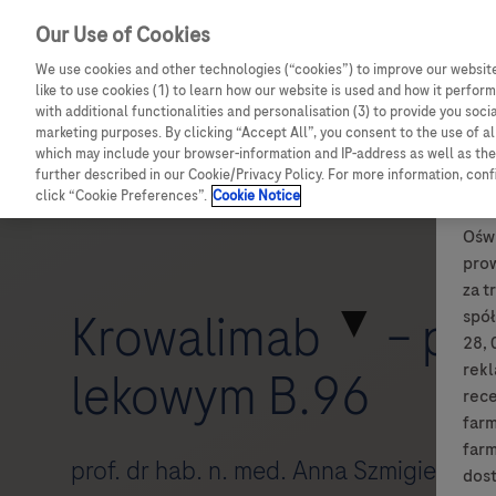
Our Use of Cookies
We use cookies and other technologies (“cookies”) to improve our website
like to use cookies (1) to learn how our website is used and how it performs
with additional functionalities and personalisation (3) to provide you soci
marketing purposes. By clicking “Accept All”, you consent to the use of a
which may include your browser-information and IP-address as well as the 
further described in our Cookie/Privacy Policy. For more information, con
click “Cookie Preferences”.
Cookie Notice
Oświ
pro
za t
▼
Krowalimab
– pie
spół
28, 
rek
lekowym B.96
rece
farm
farm
prof. dr hab. n. med. Anna Szmigielska-
dost