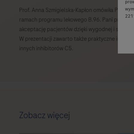
prow
wymi
Prof. Anna Szmigielska-Kapłon omówiła PNH i P
2211
ramach programu lekowego B.96. Pani profes
akceptację pacjentów dzięki wygodnej i szybki
W prezentacji zawarto także praktyczne informa
innych inhibitorów C5.