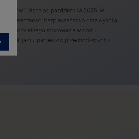
.
ostępny w Polsce od października 2025, w
ące skuteczność, bezpieczeństwo oraz wysoką
ością samodzielnego stosowania w domu.
 terapii, jak i u pacjentów przechodzących z