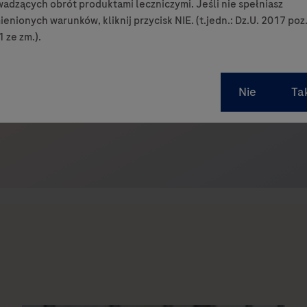
adzących obrót produktami leczniczymi. Jeśli nie spełniasz
enionych warunków, kliknij przycisk NIE. (t.jedn.: Dz.U. 2017 poz
iaSky (krowalimab) — pierwszy podskórny inhibitor C5 d
 ze zm.).
or przedstawiła dane z badań COMMODORE potwierdzaj
ej formie podawania co cztery tygodnie wraz z możliw
cje dotyczące stosowania leku zarówno w pierwszej linii
Something went wrong
An error occurred, please try again later.
Try again