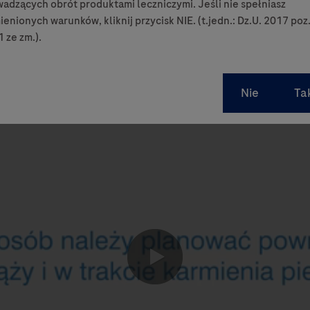
adzących obrót produktami leczniczymi. Jeśli nie spełniasz
enionych warunków, kliknij przycisk NIE. (t.jedn.: Dz.U. 2017 poz
 ze zm.).