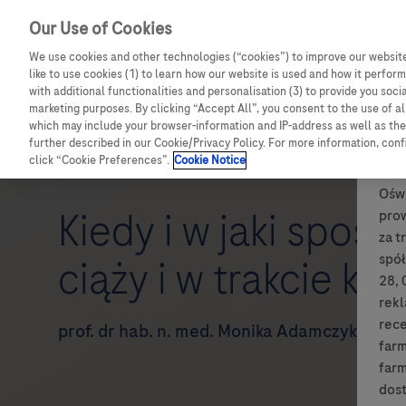
Our Use of Cookies
We use cookies and other technologies (“cookies”) to improve our website
like to use cookies (1) to learn how our website is used and how it performs
with additional functionalities and personalisation (3) to provide you soci
marketing purposes. By clicking “Accept All”, you consent to the use of a
which may include your browser-information and IP-address as well as the 
further described in our Cookie/Privacy Policy. For more information, con
click “Cookie Preferences”.
Cookie Notice
Oświ
Kiedy i w jaki spos
pro
za t
spół
ciąży i w trakcie ka
28, 
rek
rece
prof. dr hab. n. med. Monika Adamczyk-Sowa
farm
farm
dost