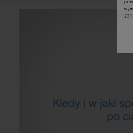
prow
wymi
2211