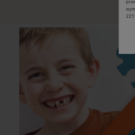
prow
wymi
2211