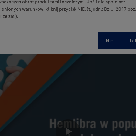
adzących obrót produktami leczniczymi. Jeśli nie spełniasz
enionych warunków, kliknij przycisk NIE. (t.jedn.: Dz.U. 2017 poz
 ze zm.).