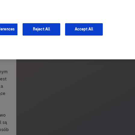
ferences
Reject All
Accept All
lnym
jest
ka
ące
awo
l są
osób