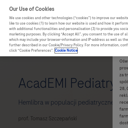
Our Use of Cookies
We use cookies and other technologies (“cookies”) to improve our website
like to use cookies (1) to learn how our website is used and how it performs
with additional functionalities and personalisation (3) to provide you soci
marketing purposes. By clicking “Accept All”, you consent to the use of a
which may include your browser-information and IP-address as well as the 
further described in our Cookie/Privacy Policy. For more information, con
click “Cookie Preferences”.
Cookie Notice
Oświ
pro
za t
AcadEMI Pediatryc
spół
28, 
rek
Hemlibra w populacji pediatrycznej - pr
rece
farm
farm
prof. Tomasz Szczepański
dost