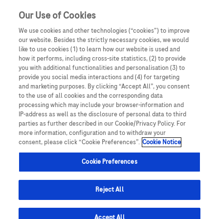
Our Use of Cookies
We use cookies and other technologies (“cookies”) to improve
our website. Besides the strictly necessary cookies, we would
like to use cookies (1) to learn how our website is used and
how it performs, including cross-site statistics, (2) to provide
you with additional functionalities and personalisation (3) to
Oświadczam, że jestem lekarzem medycyny, farmaceutą
provide you social media interactions and (4) for targeting
lub osobą prowadzącą obrót produktami leczniczymi.
and marketing purposes. By clicking “Accept All”, you consent
Podmiotem odpowiedzialnym za treści zamieszczone na
to the use of all cookies and the corresponding data
processing which may include your browser-information and
portalu internetowym dlalekarzy.roche.pl jest spółka
AcadEmi: Hemlibra -
IP-address as well as the disclosure of personal data to third
Roche Polska Sp. z o.o. z siedzibą w Warszawie, ul.
parties as further described in our Cookie/Privacy Policy. For
Domaniewska 28, 02-672, KRS: 0000118292. UWAGA!
more information, configuration and to withdraw your
game changer w
consent, please click “Cookie Preferences”.
Cookie Notice
Portal ten zawiera treści będące reklamą produktów
leczniczych wydawanych jedynie na podstawie recepty w
leczeniu hemofilii A
Cookie Preferences
rozumieniu ustawy z dnia 6 września 2001 roku Prawo
farmaceutyczne (t. jedn.: Dz.U. 2008, Nr 45, poz 271 z późn.
zm.) („Prawo farmaceutyczne”). Zasoby portalu
Reject All
Emicizumab w leczeniu dorosłych chorych
internetowego dlalekarzy.roche.pl są dostępne jedynie
z hemofilią A w Polsce
dla osób uprawnionych do wystawiania recept lub osób
Accept All