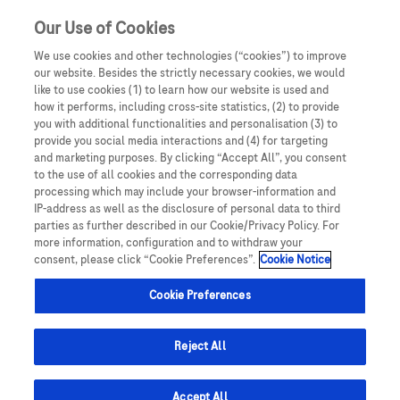
Our Use of Cookies
We use cookies and other technologies (“cookies”) to improve
our website. Besides the strictly necessary cookies, we would
like to use cookies (1) to learn how our website is used and
how it performs, including cross-site statistics, (2) to provide
you with additional functionalities and personalisation (3) to
Oświadczam, że jestem lekarzem medycyny, farmaceutą
provide you social media interactions and (4) for targeting
lub osobą prowadzącą obrót produktami leczniczymi.
and marketing purposes. By clicking “Accept All”, you consent
Podmiotem odpowiedzialnym za treści zamieszczone na
to the use of all cookies and the corresponding data
Wyniki rehabilitacji
processing which may include your browser-information and
portalu internetowym dlalekarzy.roche.pl jest spółka
IP-address as well as the disclosure of personal data to third
Roche Polska Sp. z o.o. z siedzibą w Warszawie, ul.
parties as further described in our Cookie/Privacy Policy. For
układu ruchu u dorosłych
Domaniewska 28, 02-672, KRS: 0000118292. UWAGA!
more information, configuration and to withdraw your
consent, please click “Cookie Preferences”.
Cookie Notice
Portal ten zawiera treści będące reklamą produktów
pacjentów
leczniczych wydawanych jedynie na podstawie recepty w
Cookie Preferences
rozumieniu ustawy z dnia 6 września 2001 roku Prawo
farmaceutyczne (t. jedn.: Dz.U. 2008, Nr 45, poz 271 z późn.
prof. Magdalena Łętowska
zm.) („Prawo farmaceutyczne”). Zasoby portalu
Reject All
internetowego dlalekarzy.roche.pl są dostępne jedynie
dla osób uprawnionych do wystawiania recept lub osób
Autorka przedstawia niezwykle obiecujące wyniki
Accept All