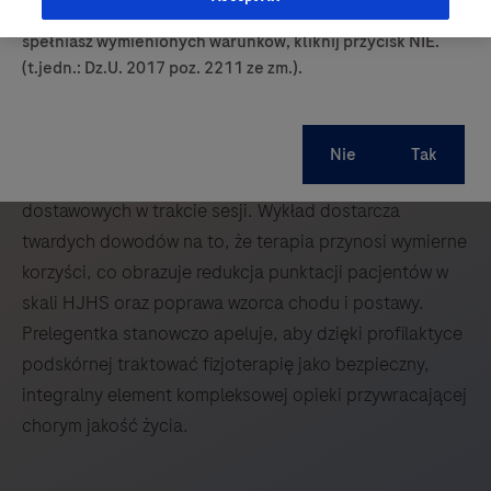
prowadzących obrót produktami leczniczymi. Jeśli nie
wieloośrodkowego badania dotyczącego
spełniasz wymienionych warunków, kliknij przycisk NIE.
bezpieczeństwa i skuteczności fizjoterapii u dorosłych
(t.jedn.: Dz.U. 2017 poz. 2211 ze zm.).
pacjentów z hemofilią A leczonych emicizumabem.
Omawia ona wpływ regularnych, spersonalizowanych
ćwiczeń na chorych z bardzo zaawansowaną artropatią,
wykazując u nich brak jakichkolwiek epizodów krwawień
dostawowych w trakcie sesji. Wykład dostarcza
twardych dowodów na to, że terapia przynosi wymierne
korzyści, co obrazuje redukcja punktacji pacjentów w
skali HJHS oraz poprawa wzorca chodu i postawy.
Prelegentka stanowczo apeluje, aby dzięki profilaktyce
podskórnej traktować fizjoterapię jako bezpieczny,
integralny element kompleksowej opieki przywracającej
chorym jakość życia.