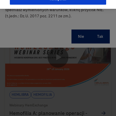
prowadzących obrót produktami leczniczymi. Jeśli nie
spełniasz wymienionych warunków, kliknij przycisk NIE.
(t.jedn.: Dz.U. 2017 poz. 2211 ze zm.).
0:00 / 56:59
Hemlibra
Hemofilia