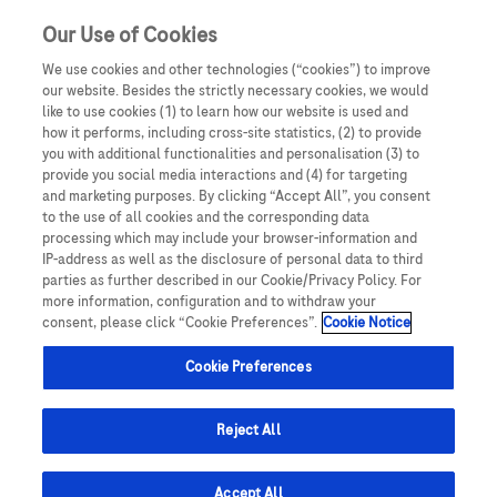
Our Use of Cookies
We use cookies and other technologies (“cookies”) to improve
our website. Besides the strictly necessary cookies, we would
like to use cookies (1) to learn how our website is used and
how it performs, including cross-site statistics, (2) to provide
you with additional functionalities and personalisation (3) to
Oświadczam, że jestem lekarzem medycyny, farmaceutą
provide you social media interactions and (4) for targeting
lub osobą prowadzącą obrót produktami leczniczymi.
and marketing purposes. By clicking “Accept All”, you consent
Podmiotem odpowiedzialnym za treści zamieszczone na
to the use of all cookies and the corresponding data
Webinary HemExchange
processing which may include your browser-information and
portalu internetowym dlalekarzy.roche.pl jest spółka
IP-address as well as the disclosure of personal data to third
Roche Polska Sp. z o.o. z siedzibą w Warszawie, ul.
parties as further described in our Cookie/Privacy Policy. For
Domaniewska 28, 02-672, KRS: 0000118292. UWAGA!
more information, configuration and to withdraw your
28 stycznia 2026
consent, please click “Cookie Preferences”.
Cookie Notice
Portal ten zawiera treści będące reklamą produktów
leczniczych wydawanych jedynie na podstawie recepty w
Cookie Preferences
rozumieniu ustawy z dnia 6 września 2001 roku Prawo
Zapraszamy do obejrzenia nagrań z webinarów serii
farmaceutyczne (t. jedn.: Dz.U. 2008, Nr 45, poz 271 z późn.
HemExchange, w których europejscy lekarze dzielą się
zm.) („Prawo farmaceutyczne”). Zasoby portalu
Reject All
doświadczeniem ze stosowania emicizumabu u
internetowego dlalekarzy.roche.pl są dostępne jedynie
pacjentów z Hemofilia A.
dla osób uprawnionych do wystawiania recept lub osób
Accept All