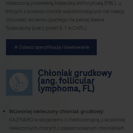
nieleczoną przewlekłą białaczką limfocytową (PBL), u
których z powodu chorób współistniejących nie należy
stosować leczenia opartego na pełnej dawce
fludarabiny (patrz punkt 5.1 w CHPL).
Zobacz specyfikację i dawkowanie
Chłoniak grudkowy
(ang. follicular
lymphoma, FL)
Wcześniej nieleczony chloniak grudkowy:
GAZYVARO w skojarzeniu z chemioterapią u wcześniej
nieleczonych chorych z zaawansowanym chłoniakiem