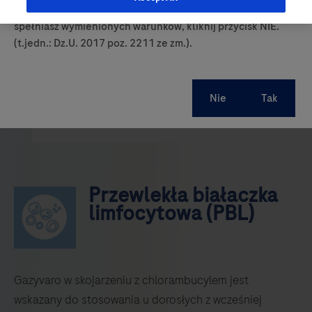
prowadzących obrót produktami leczniczymi. Jeśli nie
spełniasz wymienionych warunków, kliknij przycisk NIE.
(t.jedn.: Dz.U. 2017 poz. 2211 ze zm.).
Przewlekła białaczka
limfocytowa (PBL)
Gazyvaro w skojarzeniu z chlorambucylem jest
wskazany do stosowania u dorosłych z wcześniej