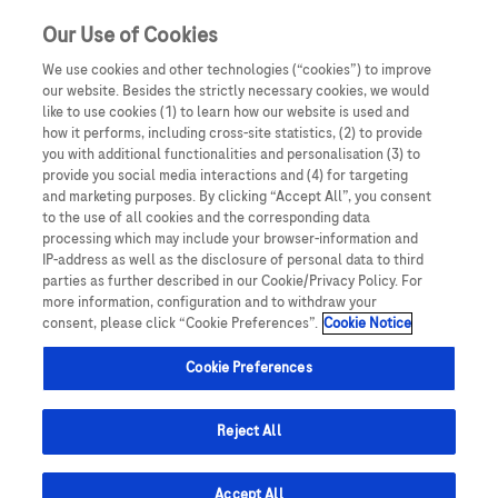
Our Use of Cookies
We use cookies and other technologies (“cookies”) to improve
our website. Besides the strictly necessary cookies, we would
like to use cookies (1) to learn how our website is used and
how it performs, including cross-site statistics, (2) to provide
you with additional functionalities and personalisation (3) to
Oświadczam, że jestem lekarzem medycyny, farmaceutą
provide you social media interactions and (4) for targeting
lub osobą prowadzącą obrót produktami leczniczymi.
and marketing purposes. By clicking “Accept All”, you consent
Podmiotem odpowiedzialnym za treści zamieszczone na
to the use of all cookies and the corresponding data
processing which may include your browser-information and
portalu internetowym dlalekarzy.roche.pl jest spółka
IP-address as well as the disclosure of personal data to third
Obinutuzumab jest humanizowanym przeciwciałem
Roche Polska Sp. z o.o. z siedzibą w Warszawie, ul.
parties as further described in our Cookie/Privacy Policy. For
Domaniewska 28, 02-672, KRS: 0000118292. UWAGA!
monoklonalnym typu II podklasy IgG1 skierowanym
more information, configuration and to withdraw your
consent, please click “Cookie Preferences”.
Cookie Notice
Portal ten zawiera treści będące reklamą produktów
przeciwko CD20 i otrzymywanym poprzez humanizację
leczniczych wydawanych jedynie na podstawie recepty w
mysiego przeciwciała macierzystego B-Ly1 i
Cookie Preferences
rozumieniu ustawy z dnia 6 września 2001 roku Prawo
wytwarzanym z zastosowaniem technologii
farmaceutyczne (t. jedn.: Dz.U. 2008, Nr 45, poz 271 z późn.
rekombinacji DNA w linii komórkowej pochodzącej z
zm.) („Prawo farmaceutyczne”). Zasoby portalu
Reject All
jajnika chomika chińskiego.
internetowego dlalekarzy.roche.pl są dostępne jedynie
dla osób uprawnionych do wystawiania recept lub osób
Accept All