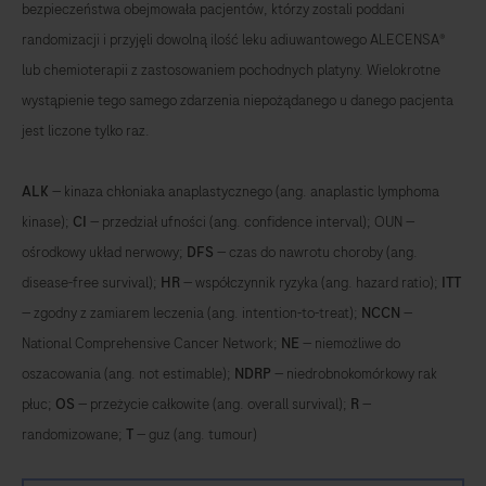
bezpieczeństwa obejmowała pacjentów, którzy zostali poddani
randomizacji i przyjęli dowolną ilość leku adiuwantowego ALECENSA®
lub chemioterapii z zastosowaniem pochodnych platyny. Wielokrotne
wystąpienie tego samego zdarzenia niepożądanego u danego pacjenta
jest liczone tylko raz.
ALK
— kinaza chłoniaka anaplastycznego (ang. anaplastic lymphoma
kinase);
CI
— przedział ufności (ang. confidence interval); OUN —
ośrodkowy układ nerwowy;
DFS
— czas do nawrotu choroby (ang.
disease-free survival);
HR
— współczynnik ryzyka (ang. hazard ratio);
ITT
— zgodny z zamiarem leczenia (ang. intention-to-treat);
NCCN
—
National Comprehensive Cancer Network;
NE
— niemożliwe do
oszacowania (ang. not estimable);
NDRP
— niedrobnokomórkowy rak
płuc;
OS
— przeżycie całkowite (ang. overall survival);
R
—
randomizowane;
T
— guz (ang. tumour)