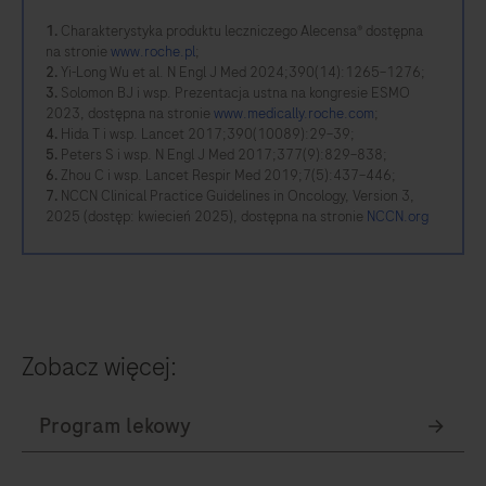
1.
Charakterystyka produktu leczniczego Alecensa® dostępna
na stronie
www.roche.pl
;
2.
Yi-Long Wu et al. N Engl J Med 2024;390(14):1265–1276;
3.
Solomon BJ i wsp. Prezentacja ustna na kongresie ESMO
2023, dostępna na stronie
www.medically.roche.com
;
4.
Hida T i wsp. Lancet 2017;390(10089):29–39;
5.
Peters S i wsp. N Engl J Med 2017;377(9):829–838;
6.
Zhou C i wsp. Lancet Respir Med 2019;7(5):437–446;
7.
NCCN Clinical Practice Guidelines in Oncology, Version 3,
2025 (dostęp: kwiecień 2025), dostępna na stronie
NCCN.org
Zobacz więcej: