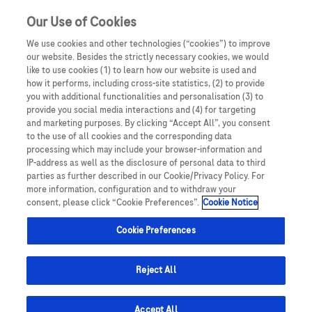
Our Use of Cookies
We use cookies and other technologies (“cookies”) to improve
our website. Besides the strictly necessary cookies, we would
like to use cookies (1) to learn how our website is used and
how it performs, including cross-site statistics, (2) to provide
you with additional functionalities and personalisation (3) to
Oświadczam, że jestem lekarzem medycyny, farmaceutą
provide you social media interactions and (4) for targeting
lub osobą prowadzącą obrót produktami leczniczymi.
Alecensa (alektynib)
and marketing purposes. By clicking “Accept All”, you consent
Podmiotem odpowiedzialnym za treści zamieszczone na
to the use of all cookies and the corresponding data
processing which may include your browser-information and
portalu internetowym dlalekarzy.roche.pl jest spółka
IP-address as well as the disclosure of personal data to third
Roche Polska Sp. z o.o. z siedzibą w Warszawie, ul.
parties as further described in our Cookie/Privacy Policy. For
Domaniewska 28, 02-672, KRS: 0000118292. UWAGA!
more information, configuration and to withdraw your
consent, please click “Cookie Preferences”.
Cookie Notice
Portal ten zawiera treści będące reklamą produktów
leczniczych wydawanych jedynie na podstawie recepty w
Cookie Preferences
rozumieniu ustawy z dnia 6 września 2001 roku Prawo
farmaceutyczne (t. jedn.: Dz.U. 2008, Nr 45, poz 271 z późn.
zm.) („Prawo farmaceutyczne”). Zasoby portalu
Reject All
internetowego dlalekarzy.roche.pl są dostępne jedynie
dla osób uprawnionych do wystawiania recept lub osób
Accept All