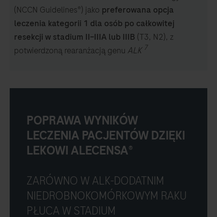
(NCCN Guidelines®) jako
preferowana opcja
leczenia kategorii 1 dla osób po całkowitej
resekcji w stadium II–IIIA lub IIIB
(T3, N2), z
7
potwierdzoną rearanżacją genu
ALK
POPRAWA WYNIKÓW
LECZENIA PACJENTÓW DZIĘKI
LEKOWI ALECENSA®
ZARÓWNO W ALK-DODATNIM
NIEDROBNOKOMÓRKOWYM RAKU
PŁUCA W STADIUM