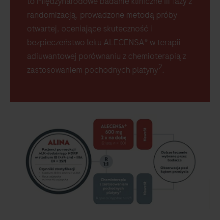
to międzynarodowe badanie kliniczne III fazy z
randomizacją, prowadzone metodą próby
otwartej, oceniające skuteczność i
bezpieczeństwo leku ALECENSA® w terapii
adiuwantowej porównaniu z chemioterapią z
2
zastosowaniem pochodnych platyny
.