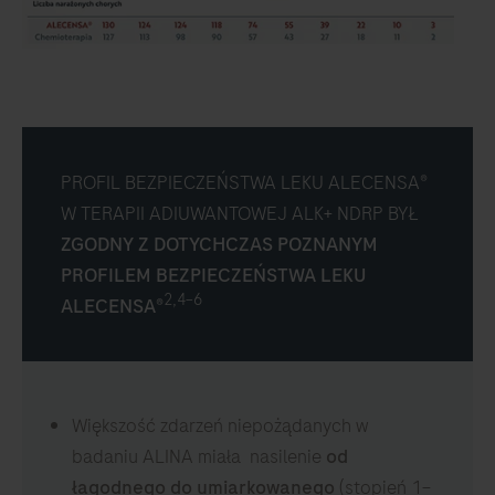
PROFIL BEZPIECZEŃSTWA LEKU ALECENSA®
W TERAPII ADIUWANTOWEJ ALK+ NDRP BYŁ
ZGODNY Z DOTYCHCZAS POZNANYM
PROFILEM BEZPIECZEŃSTWA LEKU
2,4–6
ALECENSA®
Większość zdarzeń niepożądanych w
badaniu ALINA miała nasilenie
od
łagodnego do umiarkowanego
(stopień 1–