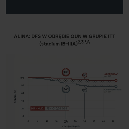
ALINA: DFS W OBRĘBIE OUN W GRUPIE ITT
2,3,‡,§
(stadium IB–IIIA)