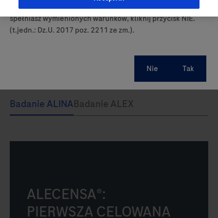
prowadzących obrót produktami leczniczymi. Jeśli nie
spełniasz wymienionych warunków, kliknij przycisk NIE.
(t.jedn.: Dz.U. 2017 poz. 2211 ze zm.).
ALECENSA®:
PIERWSZA CELOWANA