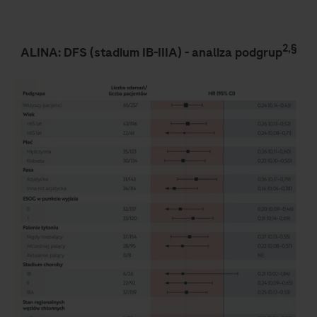
2,§
ALINA: DFS (stadium IB-IIIA) - analiza podgrup