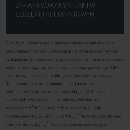
ZAAWANSOWANYM, JAK I W
LECZENIU ADIUWANTOWYM
*
Cisplatyna + pemetreksed, cisplatyna + winorelbina lub cisplatyna +
gemcytabina; w przypadku nietolerancji cisplatynę można zmienić na
†
karboplatynę.
DFS definiowane jako czas od randomizacji do pierwszego
udokumentowanego nawrotu choroby lub nowego pierwotnego NDRP
2
stwierdzonych przez badacza lub zgonu z jakiejkolwiek przyczyny.
‡
Definiowane jako czas od randomizacji do pierwszego
udokumentowanego nawrotu choroby w obrębie OUN lub zgonu z
jakiejkolwiek przyczyny; ten punkt końcowy miał charakter
2
§
eksploracyjny.
NDRP w stadium IB (guzy ≥4 cm), II lub IIIA
2
¶
klasyfikowane według 7. edycji UICC/AJCC.
Te analizy podgrup mają
2
**
charakter eksploracyjny.
Populacja oceniana pod względem