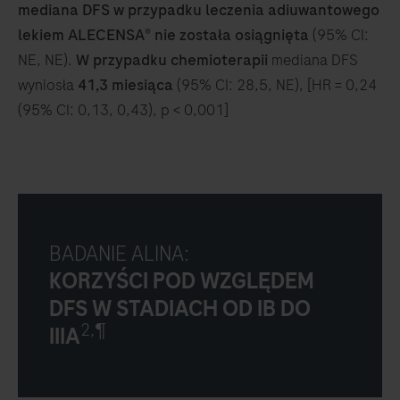
mediana DFS w przypadku leczenia adiuwantowego
lekiem ALECENSA® nie została osiągnięta
(95% CI:
NE, NE).
W przypadku chemioterapii
mediana DFS
wyniosła
41,3 miesiąca
(95% CI: 28,5, NE), [HR = 0,24
(95% CI: 0,13, 0,43), p < 0,001]
BADANIE ALINA:
KORZYŚCI POD WZGLĘDEM
DFS W STADIACH OD IB DO
2,¶
IIIA